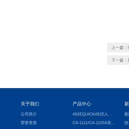
上一篇：
下一篇：
关于我们
产品中心
新
公司简介
492EQUICK492E人体综合测试仪
新
荣誉资质
CA-1111/CA-1115A东京理化EYELA CA-1111/CA-1115A冷却水循环装置
技