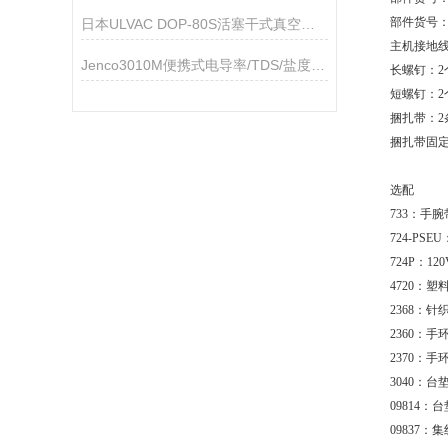
部件货号：
日本ULVAC DOP-80S活塞干式真空泵技术参数
主机接地线
Jenco3010M便携式电导率/TDS/盐度/温度测量仪
长螺钉：2
短螺钉：2
捆扎带：2
捆扎带固定
选配
733：手
724-PS
724P：1
4720：塑
2368：针
2360：手
2370：
3040：
09814
09837