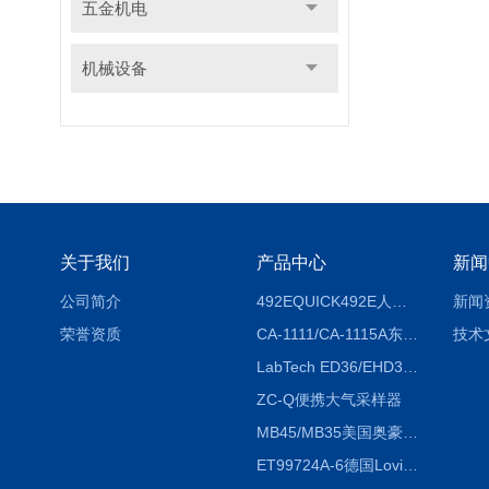
五金机电
机械设备
关于我们
产品中心
新闻
公司简介
492EQUICK492E人体综合测试仪
新闻
荣誉资质
CA-1111/CA-1115A东京理化EYELA CA-1111/CA-1115A冷却水循环装置
技术
LabTech ED36/EHD36智能电热消解仪ED36/EHD36
ZC-Q便携大气采样器
MB45/MB35美国奥豪斯OHAUS MB45/MB35卤素红外水分测定仪
ET99724A-6德国Lovibond ET99724A-6微电脑BOD测定仪