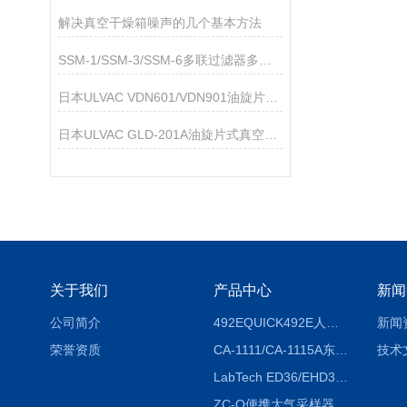
解决真空干燥箱噪声的几个基本方法
SSM-1/SSM-3/SSM-6多联过滤器多联过滤器
日本ULVAC VDN601/VDN901油旋片式真空泵
日本ULVAC GLD-201A油旋片式真空泵技术参数
关于我们
产品中心
新闻
公司简介
492EQUICK492E人体综合测试仪
新闻
荣誉资质
CA-1111/CA-1115A东京理化EYELA CA-1111/CA-1115A冷却水循环装置
技术
LabTech ED36/EHD36智能电热消解仪ED36/EHD36
ZC-Q便携大气采样器