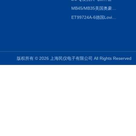
MB45/MB35美国奥豪斯OHAUS MB45/MB35卤素红外水分测定仪
ET99724A-6德国Lovibond ET99724A-6微电脑BOD测定仪
版权所有 © 2026 上海民仪电子有限公司 All Rights Reserve