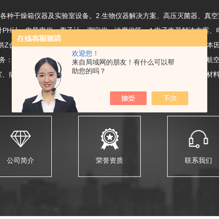
、各种干燥箱仪器及实验室设备。2.生物仪器解决方案、高压灭菌器、真
计PH计、电导率仪、离子计、测定仪、浊度仪等。4.电子衡器解决方案
Z合适的,而非Z昂贵的产品在向客户推荐优质产品的同时尽量考虑成本因素
欢迎您！
务：高科技:半导体、微电子、磁盘驱动器、液晶显示器、激光光学、航
来自局域网的朋友！有什么可以帮
助您的吗？
室、病房、隔离室制药/医疗设备商业/民用室内空气质量控制科研教育:材料分
公司简介
荣誉资质
联系我们