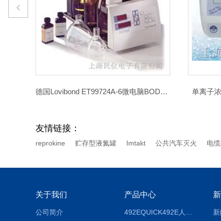
德国Lovibond ET99724A-6微电脑BOD测定仪
单离子浓度计（意大利米克MARTINI）
友情链接：
reprokine
贮存型液氮罐
Imtakt
公共汽车灭火
电缆
关于我们
产品中心
新
公司简介
492EQUICK492E人体综合测试仪
新