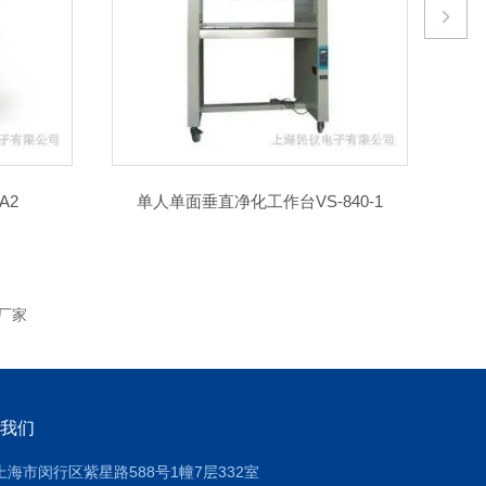
工作台VS-840-1
高压蒸汽灭菌器YXQ-LS-18SI
厂家
我们
上海市闵行区紫星路588号1幢7层332室