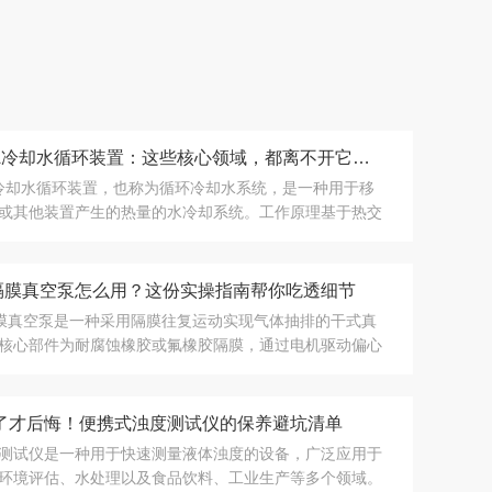
CA-1115A冷却水循环装置：这些核心领域，都离不开它的关键助力！
15A冷却水循环装置，也称为循环冷却水系统，是一种用于移
或其他装置产生的热量的水冷却系统。工作原理基于热交
及水与环境介质之间的热量...
6D隔膜真空泵怎么用？这份实操指南帮你吃透细节
D隔膜真空泵是一种采用隔膜往复运动实现气体抽排的干式真
核心部件为耐腐蚀橡胶或氟橡胶隔膜，通过电机驱动偏心
膜做往复运动，使泵腔容积周...
了才后悔！便携式浊度测试仪的保养避坑清单
测试仪是一种用于快速测量液体浊度的设备，广泛应用于
环境评估、水处理以及食品饮料、工业生产等多个领域。