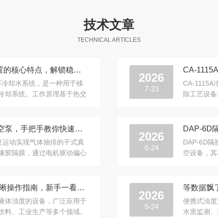
技术文章
TECHNICAL ARTICLES
别错过！CA-1115A冷却水循环装置的核心特点，解锁稳定运行的关键密码
2026
循环冷却水系统，是一种用于移
CA-11
7-23
冷却系统。工作原理基于热交
除工艺设备
.
换的过程以
别让安装拖后腿！DAP-6D隔膜真空泵，手把手教你快速就位
DAP-
2026
往复运动实现气体抽排的干式真
DAP-6
6-24
橡胶隔膜，通过电机驱动偏心
空设备，其
..
机构带动隔
便携式浊度测试仪怎么用？这份清晰操作指南，新手一看就会
等数据飘
2026
液体浊度的设备，广泛应用于
便携式浊度
5-24
饮料、工业生产等多个领域。
水质监测、