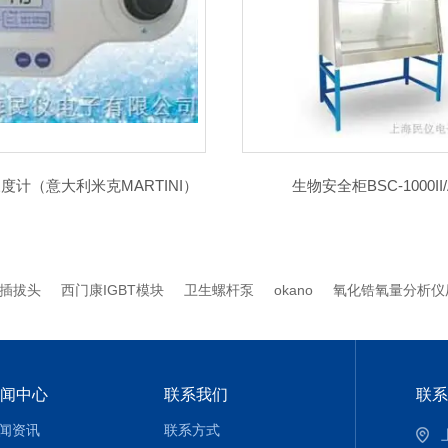
生物安全柜BSC-1000II/A2
单人单面垂直净化
插拔头
西门康IGBT模块
卫生螺杆泵
okano
氧化锆氧量分析仪
闻中心
联系我们
联系
闻资讯
联系方式