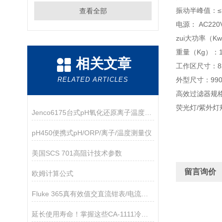
振动半峰值：≤
查看全部
电源： AC220V
zui大功率（Kw
重量（Kg）：1
相关文章
工作区尺寸：83
RELATED ARTICLES
外型尺寸：990
高效过滤器规格
荧光灯/紫外灯规
Jenco6175台式pH氧化还原离子温度测试仪
pH450便携式pH/ORP/离子/温度测量仪
美国SCS 701高阻计技术参数
留言询价
欧姆计算公式
Fluke 365真有效值交直流钳表/电流表技术资料
延长使用寿命！掌握这些CA-1111冷却水循环装置维护技巧