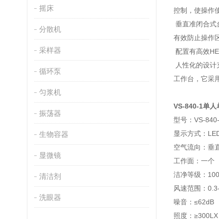
摇床
控制，使操作
垂直准闭合式台
分散机
有效防止操作
采样器
配置有高效H
人性化的设计
循环泵
工作台，它采
匀浆机
VS-840-1
振荡器
型号：VS-84
显示方式：LE
生物容器
空气流向：垂
显微镜
工作面：一个
洁净等级：100
清洁剂
风速范围：0.3
洗眼器
噪音：≤62dB
照度：≥300LX