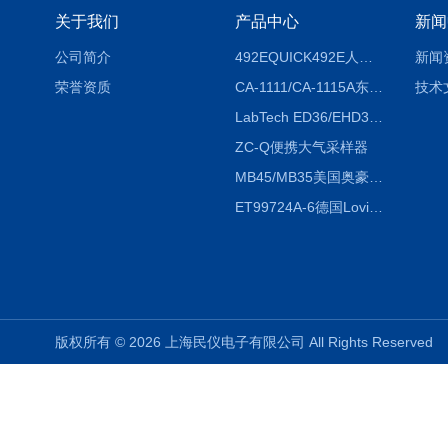
关于我们
产品中心
新闻
公司简介
492EQUICK492E人体综合测试仪
新闻
荣誉资质
CA-1111/CA-1115A东京理化EYELA CA-1111/CA-1115A冷却水循环装置
技术
LabTech ED36/EHD36智能电热消解仪ED36/EHD36
ZC-Q便携大气采样器
MB45/MB35美国奥豪斯OHAUS MB45/MB35卤素红外水分测定仪
ET99724A-6德国Lovibond ET99724A-6微电脑BOD测定仪
版权所有 © 2026 上海民仪电子有限公司 All Rights Reserve