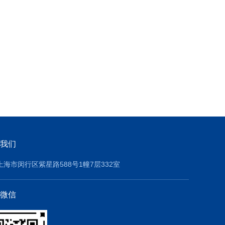
我们
上海市闵行区紫星路588号1幢7层332室
微信