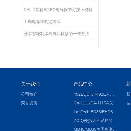
RAL-1旋转式LED射线报警灯技术资料
土壤电导率测定方法
分享雪花制冰机自我检修的一些方法
关于我们
产品中心
新
公司简介
492EQUICK492E人体综合测试仪
新
荣誉资质
CA-1111/CA-1115A东京理化EYELA CA-1111/CA-1115A冷却水循环装置
技
LabTech ED36/EHD36智能电热消解仪ED36/EHD36
ZC-Q便携大气采样器
MB45/MB35美国奥豪斯OHAUS MB45/MB35卤素红外水分测定仪