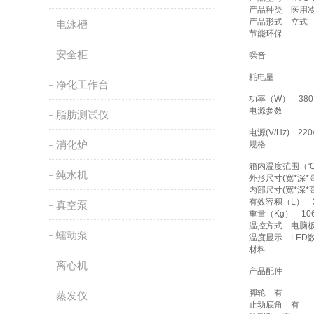
产品种类 医用
产品形式 立式
电泳槽
节能环保
安全柜
噪音
耗电量
净化工作台
功率（W） 
电源参数
脂肪测试仪
电源(V/Hz) 
消化炉
规格
箱内温度范围
纯水机
外形尺寸(宽*深*
内部尺寸(宽*深*
有效容积（L
真空泵
重量（Kg）
温控方式 
蠕动泵
温度显示 L
材料
离心机
产品配件
脚轮 有
蒸发仪
止动底角