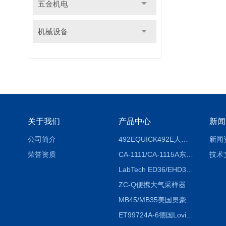
五金机电
机械设备
关于我们
产品中心
新闻
公司简介
492EQUICK492E人体综合测试仪
新闻
荣誉资质
CA-1111/CA-1115A东京理化EYELA CA-1111/CA-1115A冷却水循环装置
技术
LabTech ED36/EHD36智能电热消解仪ED36/EHD36
ZC-Q便携大气采样器
MB45/MB35美国奥豪斯OHAUS MB45/MB35卤素红外水分测定仪
ET99724A-6德国Lovibond ET99724A-6微电脑BOD测定仪