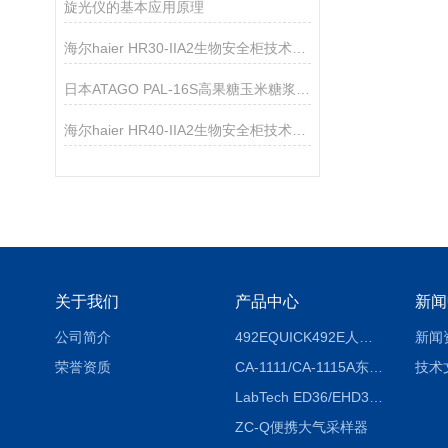
旋光仪的基本应用原理
海尔haier HR30-IIA2生物安全柜技术参数
日本ATAGO PAL-16S高果糖玉米糖浆折射仪应用指导
海尔haier HR40-IIA2生物安全柜技术参数
关于我们
产品中心
新闻
公司简介
492EQUICK492E人体综合测试仪
新闻
荣誉资质
CA-1111/CA-1115A东京理化EYELA CA-1111/CA-1115A冷却水循环装置
技术
LabTech ED36/EHD36智能电热消解仪ED36/EHD36
ZC-Q便携大气采样器