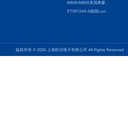
MB45/MB35美国奥豪斯OHAUS MB45/MB35卤素红外水分测定仪
ET99724A-6德国Lovibond ET99724A-6微电脑BOD测定仪
版权所有 © 2026 上海民仪电子有限公司 All Rights Reserve