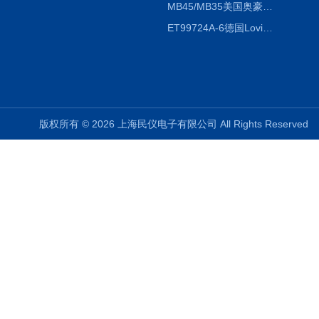
MB45/MB35美国奥豪斯OHAUS MB45/MB35卤素红外水分测定仪
ET99724A-6德国Lovibond ET99724A-6微电脑BOD测定仪
版权所有 © 2026 上海民仪电子有限公司 All Rights Reserve