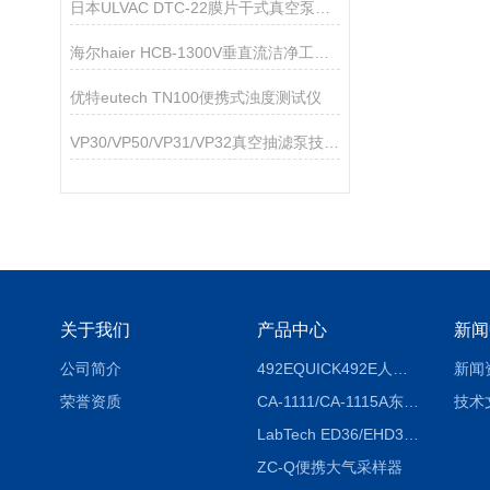
日本ULVAC DTC-22膜片干式真空泵技术参数
海尔haier HCB-1300V垂直流洁净工作台技术参数
优特eutech TN100便携式浊度测试仪
VP30/VP50/VP31/VP32真空抽滤泵技术参数
关于我们
产品中心
新闻
公司简介
492EQUICK492E人体综合测试仪
新闻
荣誉资质
CA-1111/CA-1115A东京理化EYELA CA-1111/CA-1115A冷却水循环装置
技术
LabTech ED36/EHD36智能电热消解仪ED36/EHD36
ZC-Q便携大气采样器