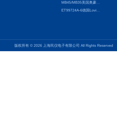
MB45/MB35美国奥豪斯OHAUS MB45/MB35卤素红外水分测定仪
ET99724A-6德国Lovibond ET99724A-6微电脑BOD测定仪
版权所有 © 2026 上海民仪电子有限公司 All Rights Reserve