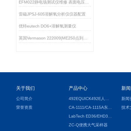
EFM022静电场测试仪维修 表面电压测试仪维修
雷磁JPSJ-605溶解氧分析仪仪器配置
优特eutech DO6+溶解氧测量仪
英国Vermason 222009|ME250点到点重锤电极
关于我们
产品中心
新闻
公司简介
492EQUICK492E人体综合测试仪
新闻
荣誉资质
CA-1111/CA-1115A东京理化EYELA CA-1111/CA-1115A冷却水循环装置
技术
LabTech ED36/EHD36智能电热消解仪ED36/EHD36
ZC-Q便携大气采样器