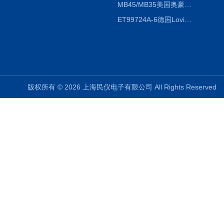
MB45/MB35美国奥豪斯OHAUS MB45/MB35卤素红外水分测定仪
ET99724A-6德国Lovibond ET99724A-6微电脑BOD测定仪
版权所有 © 2026 上海民仪电子有限公司 All Rights Reserve