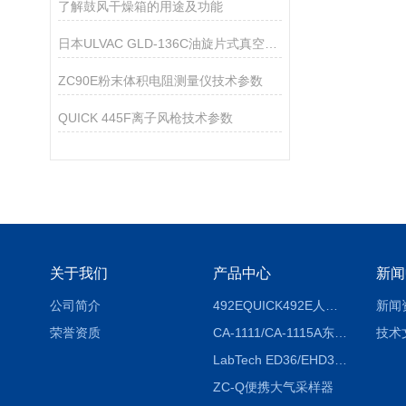
了解鼓风干燥箱的用途及功能
日本ULVAC GLD-136C油旋片式真空泵技术参数
ZC90E粉末体积电阻测量仪技术参数
QUICK 445F离子风枪技术参数
关于我们
产品中心
新闻
公司简介
492EQUICK492E人体综合测试仪
新闻
荣誉资质
CA-1111/CA-1115A东京理化EYELA CA-1111/CA-1115A冷却水循环装置
技术
LabTech ED36/EHD36智能电热消解仪ED36/EHD36
ZC-Q便携大气采样器