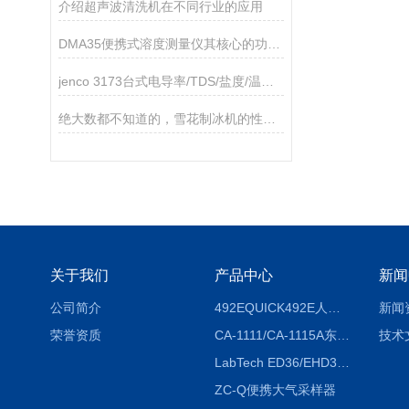
介绍超声波清洗机在不同行业的应用
DMA35便携式溶度测量仪其核心的功能如下
jenco 3173台式电导率/TDS/盐度/温度测试仪
绝大数都不知道的，雪花制冰机的性能特征！
关于我们
产品中心
新闻
公司简介
492EQUICK492E人体综合测试仪
新闻
荣誉资质
CA-1111/CA-1115A东京理化EYELA CA-1111/CA-1115A冷却水循环装置
技术
LabTech ED36/EHD36智能电热消解仪ED36/EHD36
ZC-Q便携大气采样器