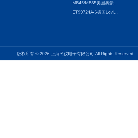
MB45/MB35美国奥豪斯OHAUS MB45/MB35卤素红外水分测定仪
ET99724A-6德国Lovibond ET99724A-6微电脑BOD测定仪
版权所有 © 2026 上海民仪电子有限公司 All Rights Reserve