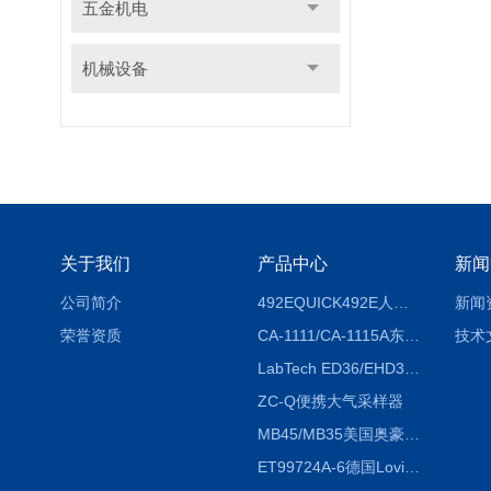
五金机电
机械设备
关于我们
产品中心
新闻
公司简介
492EQUICK492E人体综合测试仪
新闻
荣誉资质
CA-1111/CA-1115A东京理化EYELA CA-1111/CA-1115A冷却水循环装置
技术
LabTech ED36/EHD36智能电热消解仪ED36/EHD36
ZC-Q便携大气采样器
MB45/MB35美国奥豪斯OHAUS MB45/MB35卤素红外水分测定仪
ET99724A-6德国Lovibond ET99724A-6微电脑BOD测定仪