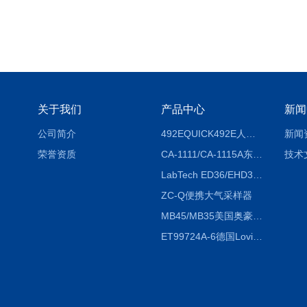
关于我们
产品中心
新闻
公司简介
492EQUICK492E人体综合测试仪
新闻
荣誉资质
CA-1111/CA-1115A东京理化EYELA CA-1111/CA-1115A冷却水循环装置
技术
LabTech ED36/EHD36智能电热消解仪ED36/EHD36
ZC-Q便携大气采样器
MB45/MB35美国奥豪斯OHAUS MB45/MB35卤素红外水分测定仪
ET99724A-6德国Lovibond ET99724A-6微电脑BOD测定仪