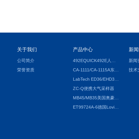
关于我们
产品中心
新闻
公司简介
492EQUICK492E人体综合测试仪
新闻
荣誉资质
CA-1111/CA-1115A东京理化EYELA CA-1111/CA-1115A冷却水循环装置
技术
LabTech ED36/EHD36智能电热消解仪ED36/EHD36
ZC-Q便携大气采样器
MB45/MB35美国奥豪斯OHAUS MB45/MB35卤素红外水分测定仪
ET99724A-6德国Lovibond ET99724A-6微电脑BOD测定仪