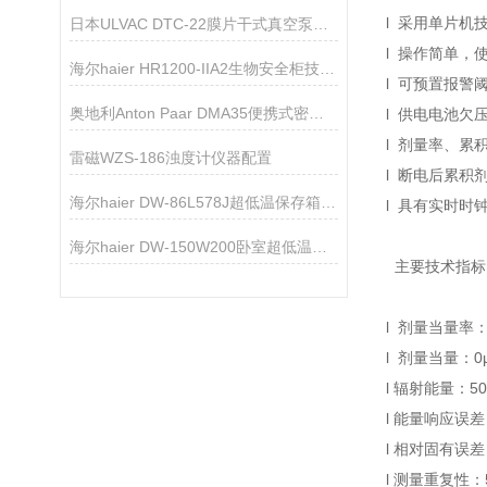
l 采用单片机
日本ULVAC DTC-22膜片干式真空泵技术参数
l 操作简单，
海尔haier HR1200-IIA2生物安全柜技术资料
l 可预置报警
奥地利Anton Paar DMA35便携式密度浓度计
l 供电电池欠
l 剂量率、累
雷磁WZS-186浊度计仪器配置
l 断电后累积
海尔haier DW-86L578J超低温保存箱技术参数
l 具有实时时
海尔haier DW-150W200卧室超低温保存箱技术参数
主要技术指标
l 剂量当量率：（
l 剂量当量：0µS
l 辐射能量：50
l 能量响应误差
l 相对固有误差
l 测量重复性