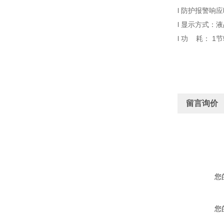
l 防护报警响
l 显示方式：
l 功 耗： 
留言询价
您
您