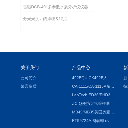
雷磁DGB-401多参数水质分析仪仪器配置
分光光度计的原理及特点
关于我们
产品中心
新
公司简介
492EQUICK492E人体综合测试仪
新
荣誉资质
CA-1111/CA-1115A东京理化EYELA CA-1111/CA-1115A冷却水循环装置
技
LabTech ED36/EHD36智能电热消解仪ED36/EHD36
ZC-Q便携大气采样器
MB45/MB35美国奥豪斯OHAUS MB45/MB35卤素红外水分测定仪
ET99724A-6德国Lovibond ET99724A-6微电脑BOD测定仪