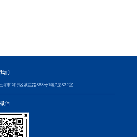
我们
上海市闵行区紫星路588号1幢7层332室
微信