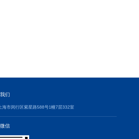
我们
上海市闵行区紫星路588号1幢7层332室
微信