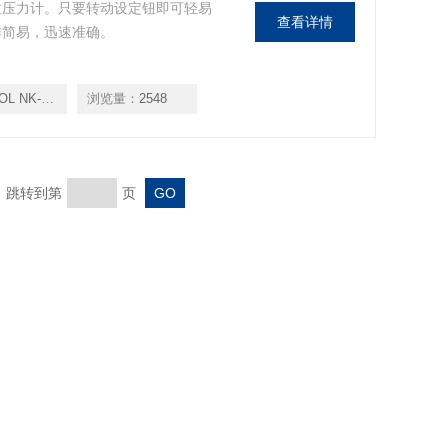
拉压力计。只要转动设定钮即可轻易
查看详情
操作简易，迅速准确。
/100/200/300/500
浏览量：
2548
页 跳转到第
页