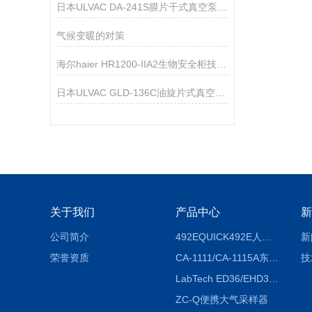
日本ULVAC DA-241S膜片干式真空泵技术参数
气候变暖的对策
海尔haier HR1200-IIA2生物安全柜技术参数
日本ULVAC GLD-136C油旋片式真空泵技术参数
关于我们
产品中心
新
公司简介
492EQUICK492E人体综合测试仪
新
荣誉资质
CA-1111/CA-1115A东京理化EYELA CA-1111/CA-1115A冷却水循环装置
技
LabTech ED36/EHD36智能电热消解仪ED36/EHD36
ZC-Q便携大气采样器