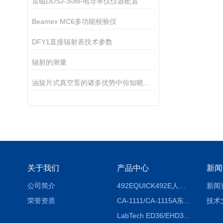
雷磁DDSJ-308F电导率仪仪器配置
Beamex MC6多功能校验仪
DFY1直接辐射表技术参数
辐射的测量
油旋片式真空泵的诸多优势中你知晓多少呢？
关于我们
产品中心
新闻
公司简介
492EQUICK492E人体综合测试仪
新闻
荣誉资质
CA-1111/CA-1115A东京理化EYELA CA-1111/CA-1115A冷却水循环装置
技术
LabTech ED36/EHD36智能电热消解仪ED36/EHD36