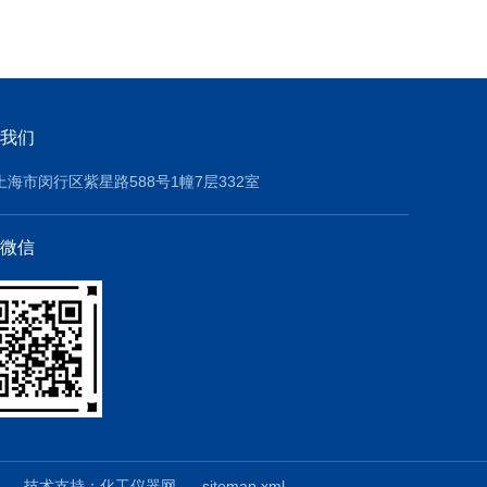
我们
上海市闵行区紫星路588号1幢7层332室
微信
技术支持：
化工仪器网
sitemap.xml