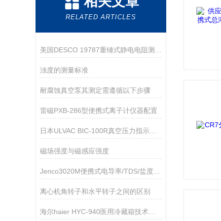
相关文章
RELATED ARTICLES
美国DESCO 19787重锤式静电电阻测试仪维修
浊度的测量标准
耐腐蚀真空泵其测定需遵循以下步骤
雷磁PXB-286型便携式离子计仪器配置
日本ULVAC BIC-100R真空压力指示器技术参数
磁场强度与磁感应强度
Jenco3020M便携式电导率/TDS/盐度/温度测量仪
离心机角转子和水平转子之间的区别
海尔haier HYC-940医用冷藏箱技术资料