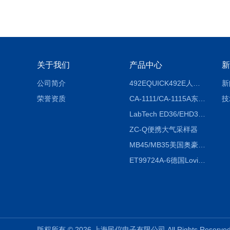
关于我们
产品中心
新
公司简介
492EQUICK492E人体综合测试仪
新
荣誉资质
CA-1111/CA-1115A东京理化EYELA CA-1111/CA-1115A冷却水循环装置
技
LabTech ED36/EHD36智能电热消解仪ED36/EHD36
ZC-Q便携大气采样器
MB45/MB35美国奥豪斯OHAUS MB45/MB35卤素红外水分测定仪
ET99724A-6德国Lovibond ET99724A-6微电脑BOD测定仪
版权所有 © 2026 上海民仪电子有限公司 All Rights Reser