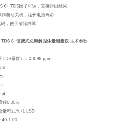
h TDS 6+ TDS因子可调，直接得出结果
无操作自动关机，延长电池寿命
序代码，便于清除故障
ch TDS 6+便携式总溶解固体量测量仪
技术参数
DS系数）：0-9.99 ppm
ppm
pm
pt
ppt
程0.05%
量程±1%+1 LSD
40-1.00