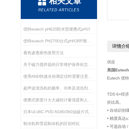
相关文章
RELATED ARTICLES
优特eutech pH620防水型便携式pH计
优特eutech PH2700台式pH/ORP测量仪
详情介
着色渗透探伤使用方法
供应
关于磁力搅拌器的日常维护保养你怎么看！
美国Eute
使用AND快速水份测定仪时需要注意的事项
Eutech
超声波清洗机的频率、功率及清洗剂的选择
TDS 6+
便携式密度计大大减轻计量强度和人为误差
价比高。
• 自动识
日本ULVAC PVD-N180/360油旋片式真空泵技术参数
• 精度高达±
制冷机和雪花制冰机的区别对比
• 可选自动