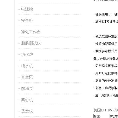
电泳槽
· 容易使用，一键
安全柜
· 标准EIT多波段:UVA
净化工作台
· 动态范围标准版本 –
脂肪测试仪
· 设置功能提供
· 数据参考模
消化炉
数，并指示读数之间
纯水机
· 图形模式图形
· 用户可选的抽样率S
真空泵
· 测量的单位测量
蠕动泵
· 彩色，容易读
· 通讯端口UV
离心机
美国EIT
UVIC
蒸发仪
显示
容易