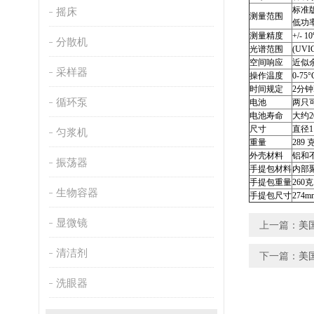
标准版本
摇床
测量范围
低功率
测量精度
+/- 
分散机
光谱范围
(UVI
空间响应
近似
采样器
操作温度
0-
时间规定
2分钟
循环泵
电池
两只
电池寿命
大约
尺寸
直径1
匀浆机
重量
289 
外壳材料
铝和
振荡器
手提包材料
内部
手提包重量
260克
生物容器
手提包尺寸
274
显微镜
上一篇：
美国
清洁剂
下一篇：
美国
洗眼器