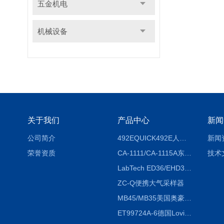
五金机电
机械设备
关于我们
产品中心
新闻
公司简介
492EQUICK492E人体综合测试仪
新闻
荣誉资质
CA-1111/CA-1115A东京理化EYELA CA-1111/CA-1115A冷却水循环装置
技术
LabTech ED36/EHD36智能电热消解仪ED36/EHD36
ZC-Q便携大气采样器
MB45/MB35美国奥豪斯OHAUS MB45/MB35卤素红外水分测定仪
ET99724A-6德国Lovibond ET99724A-6微电脑BOD测定仪