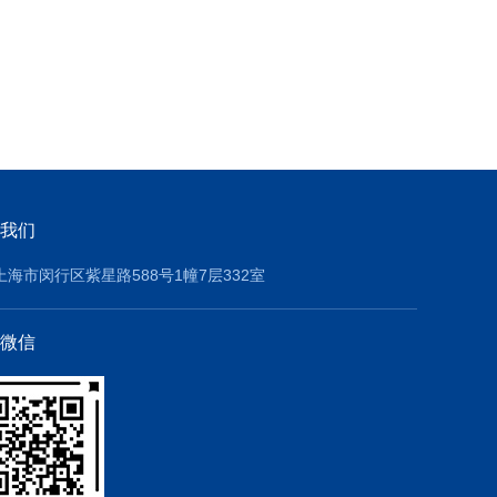
我们
上海市闵行区紫星路588号1幢7层332室
微信