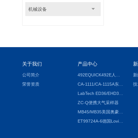
机械设备
关于我们
产品中心
新
公司简介
492EQUICK492E人体综合测试仪
新
荣誉资质
CA-1111/CA-1115A东京理化EYELA CA-1111/CA-1115A冷却水循环装置
技
LabTech ED36/EHD36智能电热消解仪ED36/EHD36
ZC-Q便携大气采样器
MB45/MB35美国奥豪斯OHAUS MB45/MB35卤素红外水分测定仪
ET99724A-6德国Lovibond ET99724A-6微电脑BOD测定仪