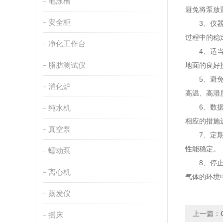
电泳槽
避免将泵放
安全柜
3、仪器校
过程中的稳
净化工作台
4、适当的
脂肪测试仪
地面的良好
5、避免干
消化炉
高温、高湿
6、数据记
纯水机
相应的措施
真空泵
7、定期维
性能稳定。
蠕动泵
8、停止操
离心机
气体的环境
蒸发仪
上一篇：
摇床