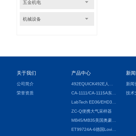
五金机电
机械设备
关于我们
产品中心
新闻
公司简介
492EQUICK492E人体综合测试仪
新闻
荣誉资质
CA-1111/CA-1115A东京理化EYELA CA-1111/CA-1115A冷却水循环装置
技术
LabTech ED36/EHD36智能电热消解仪ED36/EHD36
ZC-Q便携大气采样器
MB45/MB35美国奥豪斯OHAUS MB45/MB35卤素红外水分测定仪
ET99724A-6德国Lovibond ET99724A-6微电脑BOD测定仪