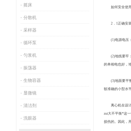
摇床
如何安全使用
分散机
2．1正确安
采样器
(1)电源电压
循环泵
匀浆机
(2)地线要牢
的单相电也好，
振荡器
生物容器
(3)地面要平
较准确的小型水平
显微镜
清洁剂
离心机在设计与
zui大不平衡*
洗眼器
损伤的。因此，