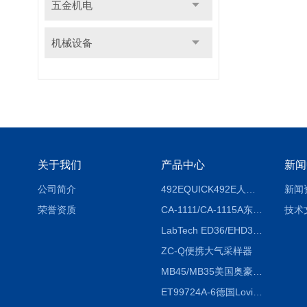
五金机电
机械设备
关于我们
产品中心
新闻
公司简介
492EQUICK492E人体综合测试仪
新闻
荣誉资质
CA-1111/CA-1115A东京理化EYELA CA-1111/CA-1115A冷却水循环装置
技术
LabTech ED36/EHD36智能电热消解仪ED36/EHD36
ZC-Q便携大气采样器
MB45/MB35美国奥豪斯OHAUS MB45/MB35卤素红外水分测定仪
ET99724A-6德国Lovibond ET99724A-6微电脑BOD测定仪