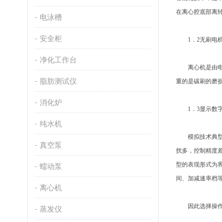
在离心腔底部离转
电泳槽
安全柜
1．2无刷电机
净化工作台
离心机是由电机
脂肪测试仪
重的是碳刷的磨
消化炉
1．3显示数
纯水机
模拟技术典型的
真空泵
扰多，控制精度
型的表现形式为
蠕动泵
间、加减速率档
离心机
因此选择操作参
蒸发仪