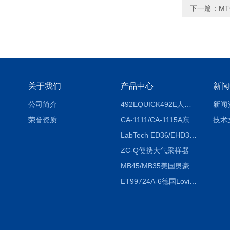
下一篇：
MT
关于我们
产品中心
新闻
公司简介
492EQUICK492E人体综合测试仪
新闻
荣誉资质
CA-1111/CA-1115A东京理化EYELA CA-1111/CA-1115A冷却水循环装置
技术
LabTech ED36/EHD36智能电热消解仪ED36/EHD36
ZC-Q便携大气采样器
MB45/MB35美国奥豪斯OHAUS MB45/MB35卤素红外水分测定仪
ET99724A-6德国Lovibond ET99724A-6微电脑BOD测定仪