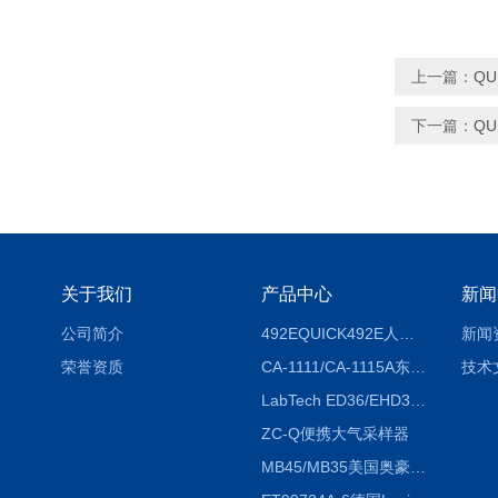
上一篇：
Q
下一篇：
Q
关于我们
产品中心
新闻
公司简介
492EQUICK492E人体综合测试仪
新闻
荣誉资质
CA-1111/CA-1115A东京理化EYELA CA-1111/CA-1115A冷却水循环装置
技术
LabTech ED36/EHD36智能电热消解仪ED36/EHD36
ZC-Q便携大气采样器
MB45/MB35美国奥豪斯OHAUS MB45/MB35卤素红外水分测定仪