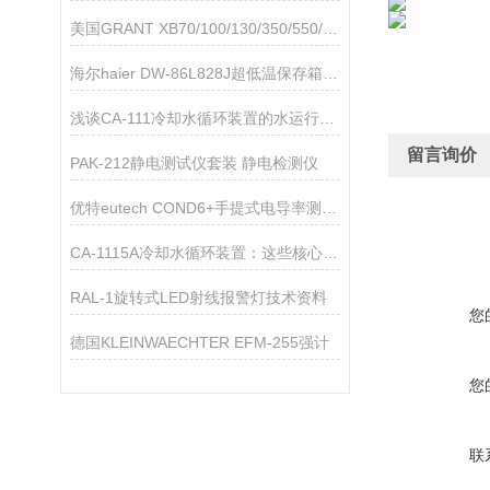
美国GRANT XB70/100/130/350/550/900FZ雪花制冰机技术参数
海尔haier DW-86L828J超低温保存箱技术资料
浅谈CA-111冷却水循环装置的水运行中容易产生的问题
留言询价
PAK-212静电测试仪套装 静电检测仪
优特eutech COND6+手提式电导率测量仪
CA-1115A冷却水循环装置：这些核心领域，都离不开它的关键助力！
RAL-1旋转式LED射线报警灯技术资料
您
德国KLEINWAECHTER EFM-255强计
您
联