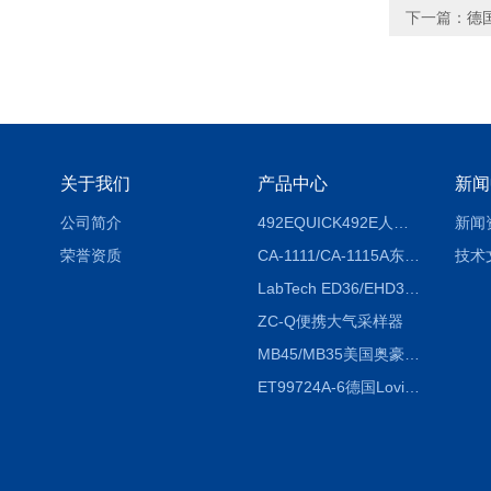
下一篇：
德国
关于我们
产品中心
新闻
公司简介
492EQUICK492E人体综合测试仪
新闻
荣誉资质
CA-1111/CA-1115A东京理化EYELA CA-1111/CA-1115A冷却水循环装置
技术
LabTech ED36/EHD36智能电热消解仪ED36/EHD36
ZC-Q便携大气采样器
MB45/MB35美国奥豪斯OHAUS MB45/MB35卤素红外水分测定仪
ET99724A-6德国Lovibond ET99724A-6微电脑BOD测定仪