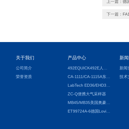
上一篇：
德国
下一篇：
FA
关于我们
产品中心
新闻
公司简介
492EQUICK492E人体综合测试仪
新闻
荣誉资质
CA-1111/CA-1115A东京理化EYELA CA-1111/CA-1115A冷却水循环装置
技术
LabTech ED36/EHD36智能电热消解仪ED36/EHD36
ZC-Q便携大气采样器
MB45/MB35美国奥豪斯OHAUS MB45/MB35卤素红外水分测定仪
ET99724A-6德国Lovibond ET99724A-6微电脑BOD测定仪