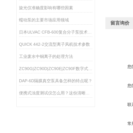
旋光仪准确度影响有哪些因素
蠕动泵的主要市场应用领域
留言询价
日本ULVAC CFB-600复合分子泵技术参数
QUICK 442-2交流型离子风机技术参数
工业废水中铜离子的处理方法
您
ZC90G|ZC90D|ZC90E|ZC90F数字式高阻计
DAP-6D隔膜真空泵具备怎样的特点呢？
您
便携式浊度测试仪怎么用？这份清晰操作指南，新手一看就会
联
常