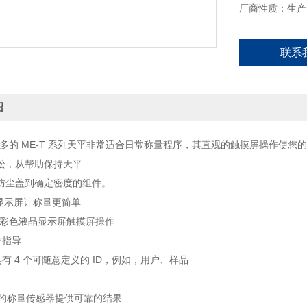
厂商性质：生产
联系
绍
利多的 ME-T 系列天平非常适合日常称量程序，其直观的触摸屏操作使
松，从帮助保持天平
防尘盖到确定密度的组件。
摸显示屏让称量更简单
英寸大彩色液晶显示屏触摸屏操作
户指导
具有 4 个可随意定义的 ID，例如，用户、样品
验证的称量传感器提供可靠的结果