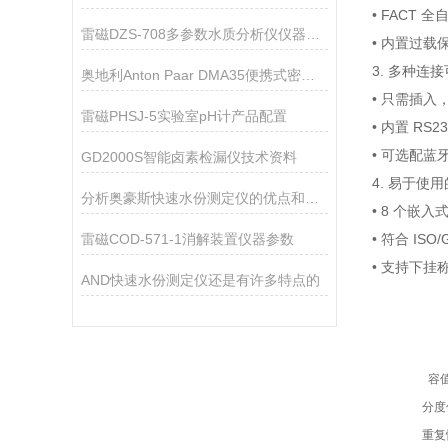
• FACT 
雷磁DZS-708多参数水质分析仪仪器配置
• 内置过载
3. 多种连
奥地利Anton Paar DMA35便携式密度浓度计
• 只需插
雷磁PHSJ-5实验室pH计产品配置
• 内置 RS
• 可选配蓝
GD2000S智能卤素检漏仪技术资料
4. 易于使
分析奥豪斯快速水份测定仪的优点和注意事项
• 8 个嵌
雷磁COD-571-1消解装置仪器参数
• 符合 ISO
• 支持下挂
AND快速水份测定仪还是有许多特点的
容
分度
重复