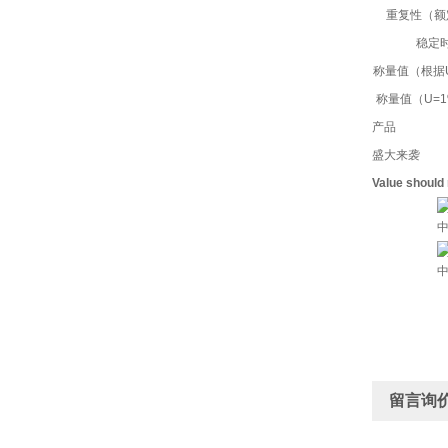
重复性（额
稳定
称量值（根据
称量值（U=1
产品
盛大来袭
Value should
留言询