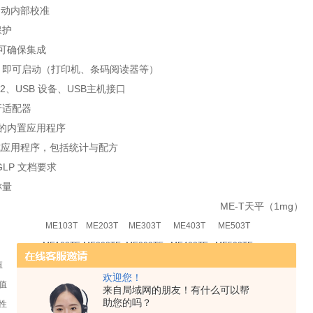
全自动内部校准
保护
接可确保集成
入，即可启动（打印机、条码阅读器等）
232、USB 设备、USB主机接口
牙适配器
用的内置应用程序
入式应用程序，包括统计与配方
/GLP 文档要求
称量
ME-T天平（1mg）
ME103T
ME203T
ME303T
ME403T
ME503T
ME103TE
ME203TE
ME303TE
ME403TE
ME503TE
值
120.0g
220.0 g
320.g
420.0g
520.0g
欢迎您！
值
1mg
1 mg
1 mg
1mg
1mg
来自局域网的朋友！有什么可以帮
助您的吗？
性
1mg
1 mg
1 mg
1mg
1mg