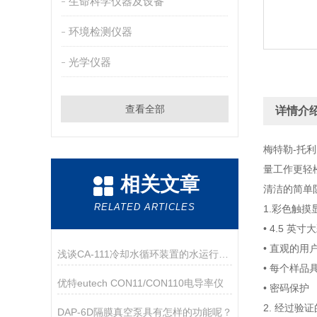
生命科学仪器及设备
环境检测仪器
光学仪器
查看全部
详情介
梅特勒-托
量工作更轻
相关文章
清洁的简单
RELATED ARTICLES
1.彩色触
• 4.5 
• 直观的用
浅谈CA-111冷却水循环装置的水运行中容易产生的问题
• 每个样品
优特eutech CON11/CON110电导率仪
• 密码保护
2. 经过
DAP-6D隔膜真空泵具有怎样的功能呢？