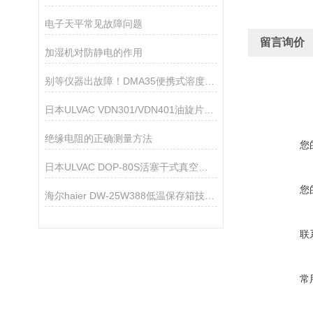
电子天平常见故障问题
留言询价
加湿机对防静电的作用
别等仪器出故障！DMA35便携式溶度测量仪保养秘诀，新手也能轻松拿捏
日本ULVAC VDN301/VDN401油旋片式真空泵
绝缘电阻的正确测量方法
您
日本ULVAC DOP-80S活塞干式真空泵技术参数
您
海尔haier DW-25W388低温保存箱技术参数
联
常