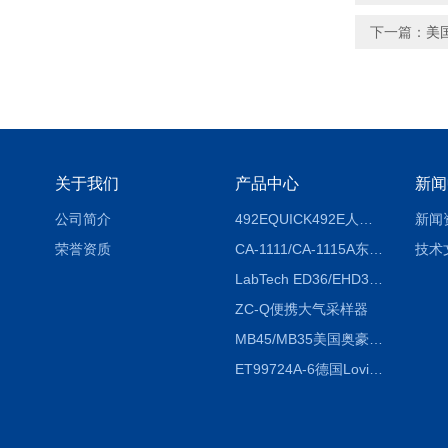
下一篇：
美国
关于我们
产品中心
新闻
公司简介
492EQUICK492E人体综合测试仪
新闻
荣誉资质
CA-1111/CA-1115A东京理化EYELA CA-1111/CA-1115A冷却水循环装置
技术
LabTech ED36/EHD36智能电热消解仪ED36/EHD36
ZC-Q便携大气采样器
MB45/MB35美国奥豪斯OHAUS MB45/MB35卤素红外水分测定仪
ET99724A-6德国Lovibond ET99724A-6微电脑BOD测定仪