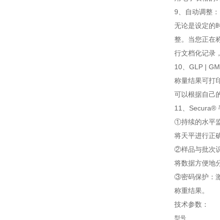
9、自动调整：
无论是设定的时
整。当您正在
行文档化记录，
10、GLP | 
称量结果可打印
可以根据自己
11、Secur
①持续的水平监
将天平进行正
②样品与批次识
将数据方便地
③密码保护：
称重结果。
技术参数：
型号