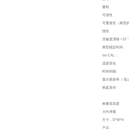
量程
可读性
可重复性（典型
线性
灵敏度漂移 +10 °C
典型稳定时间
iso CAL：
温度变化
时间间隔
显示更新率（ 取
称盘直径
称量室高度
大约净重
尺寸，D*W*H
产品