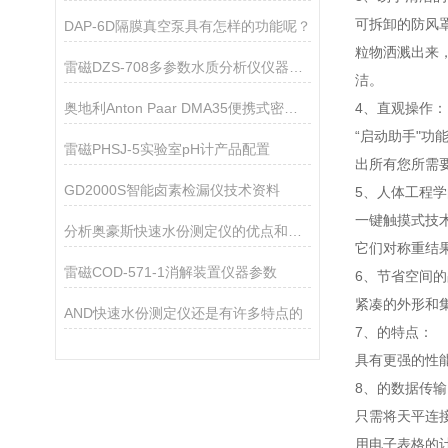
可拆卸的防风
DAP-6D隔膜真空泵具有怎样的功能呢？
粒物洒溅出来
雷磁DZS-708多参数水质分析仪仪器配置
洁。
奥地利Anton Paar DMA35便携式密度浓度计
4、直观操作：
“启动助手"
雷磁PHSJ-5实验室pH计产品配置
出所有您所需要
GD2000S智能卤素检漏仪技术资料
5、人体工程
一键触摸式技
分析奥豪斯快速水份测定仪的优点和注意事项
它们对称重结
雷磁COD-571-1消解装置仪器参数
6、节省空间
紧凑的外形和
AND快速水份测定仪还是有许多特点的
7、的特点：
具有更强的性
8、的数据传输
只需将天平连
用电子表格的计