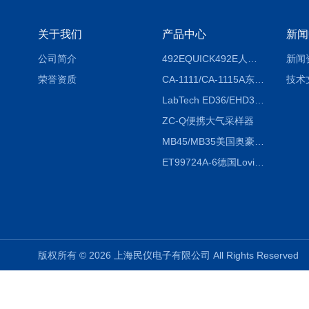
关于我们
产品中心
新闻
公司简介
492EQUICK492E人体综合测试仪
新闻
荣誉资质
CA-1111/CA-1115A东京理化EYELA CA-1111/CA-1115A冷却水循环装置
技术
LabTech ED36/EHD36智能电热消解仪ED36/EHD36
ZC-Q便携大气采样器
MB45/MB35美国奥豪斯OHAUS MB45/MB35卤素红外水分测定仪
ET99724A-6德国Lovibond ET99724A-6微电脑BOD测定仪
版权所有 © 2026 上海民仪电子有限公司 All Rights Reserve