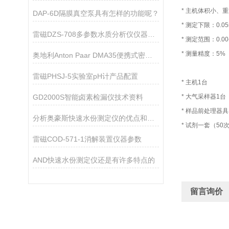
* 主机体积小、
DAP-6D隔膜真空泵具有怎样的功能呢？
* 测定下限：0.05
雷磁DZS-708多参数水质分析仪仪器配置
* 测定范围：0.00-
* 测量精度：5%
奥地利Anton Paar DMA35便携式密度浓度计
雷磁PHSJ-5实验室pH计产品配置
* 主机1台
GD2000S智能卤素检漏仪技术资料
* 大气采样器1台
* 样品前处理器具
分析奥豪斯快速水份测定仪的优点和注意事项
* 试剂一套（50
雷磁COD-571-1消解装置仪器参数
AND快速水份测定仪还是有许多特点的
留言询价