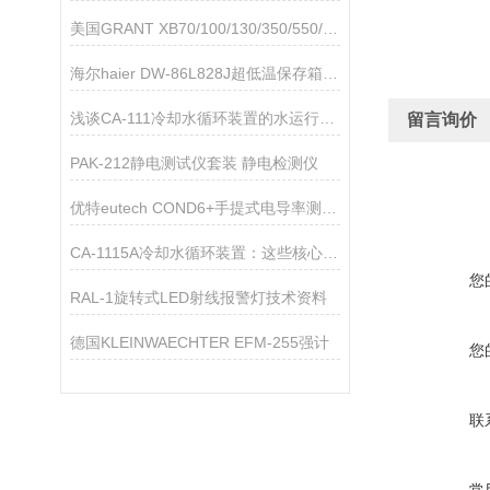
美国GRANT XB70/100/130/350/550/900FZ雪花制冰机技术参数
海尔haier DW-86L828J超低温保存箱技术资料
浅谈CA-111冷却水循环装置的水运行中容易产生的问题
留言询价
PAK-212静电测试仪套装 静电检测仪
优特eutech COND6+手提式电导率测量仪
CA-1115A冷却水循环装置：这些核心领域，都离不开它的关键助力！
您
RAL-1旋转式LED射线报警灯技术资料
德国KLEINWAECHTER EFM-255强计
您
联