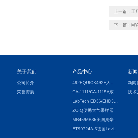
上一篇：
工
下一篇：
M
关于我们
产品中心
新闻
公司简介
492EQUICK492E人体综合测试仪
新闻
荣誉资质
CA-1111/CA-1115A东京理化EYELA CA-1111/CA-1115A冷却水循环装置
技术
LabTech ED36/EHD36智能电热消解仪ED36/EHD36
ZC-Q便携大气采样器
MB45/MB35美国奥豪斯OHAUS MB45/MB35卤素红外水分测定仪
ET99724A-6德国Lovibond ET99724A-6微电脑BOD测定仪