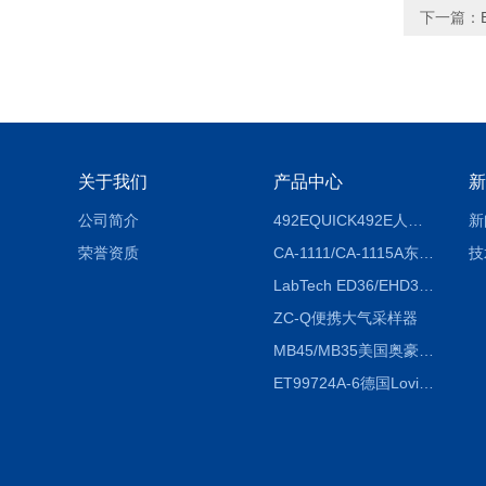
下一篇：
关于我们
产品中心
新
公司简介
492EQUICK492E人体综合测试仪
新
荣誉资质
CA-1111/CA-1115A东京理化EYELA CA-1111/CA-1115A冷却水循环装置
技
LabTech ED36/EHD36智能电热消解仪ED36/EHD36
ZC-Q便携大气采样器
MB45/MB35美国奥豪斯OHAUS MB45/MB35卤素红外水分测定仪
ET99724A-6德国Lovibond ET99724A-6微电脑BOD测定仪