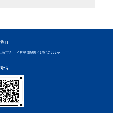
我们
上海市闵行区紫星路588号1幢7层332室
微信