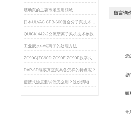
蠕动泵的主要市场应用领域
留言询
日本ULVAC CFB-600复合分子泵技术参数
QUICK 442-2交流型离子风机技术参数
工业废水中铜离子的处理方法
您
ZC90G|ZC90D|ZC90E|ZC90F数字式高阻计
DAP-6D隔膜真空泵具备怎样的特点呢？
您
便携式浊度测试仪怎么用？这份清晰操作指南，新手一看就会
联
常