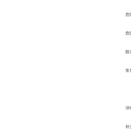
您
您
联
常
详
补