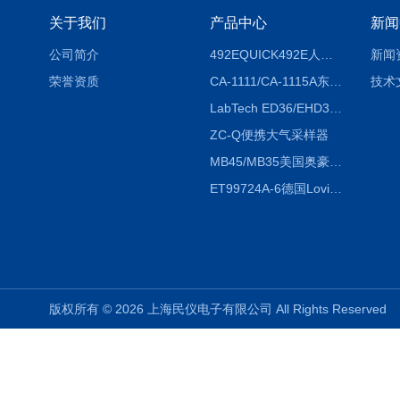
关于我们
产品中心
新闻
公司简介
492EQUICK492E人体综合测试仪
新闻
荣誉资质
CA-1111/CA-1115A东京理化EYELA CA-1111/CA-1115A冷却水循环装置
技术
LabTech ED36/EHD36智能电热消解仪ED36/EHD36
ZC-Q便携大气采样器
MB45/MB35美国奥豪斯OHAUS MB45/MB35卤素红外水分测定仪
ET99724A-6德国Lovibond ET99724A-6微电脑BOD测定仪
版权所有 © 2026 上海民仪电子有限公司 All Rights Reserve