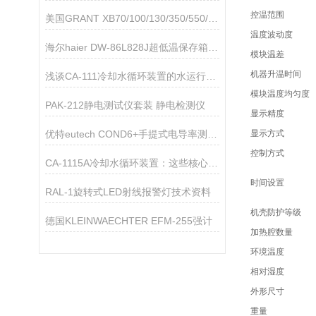
控温范围
美国GRANT XB70/100/130/350/550/900FZ雪花制冰机技术参数
温度波动度
海尔haier DW-86L828J超低温保存箱技术资料
模块温差
机器升温时间
浅谈CA-111冷却水循环装置的水运行中容易产生的问题
模块温度均匀度
PAK-212静电测试仪套装 静电检测仪
显示精度
优特eutech COND6+手提式电导率测量仪
显示方式
控制方式
CA-1115A冷却水循环装置：这些核心领域，都离不开它的关键助力！
时间设置
RAL-1旋转式LED射线报警灯技术资料
机壳防护等级
德国KLEINWAECHTER EFM-255强计
加热腔数量
环境温度
相对湿度
外形尺寸
重量