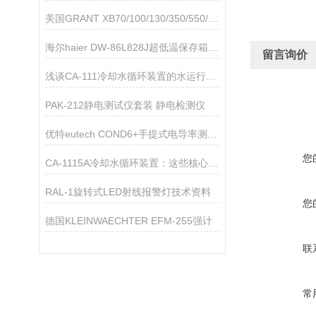
美国GRANT XB70/100/130/350/550/900FZ雪花制冰机技术参数
海尔haier DW-86L828J超低温保存箱技术资料
留言询价
浅谈CA-111冷却水循环装置的水运行中容易产生的问题
PAK-212静电测试仪套装 静电检测仪
优特eutech COND6+手提式电导率测量仪
您
CA-1115A冷却水循环装置：这些核心领域，都离不开它的关键助力！
RAL-1旋转式LED射线报警灯技术资料
您
德国KLEINWAECHTER EFM-255强计
联
常