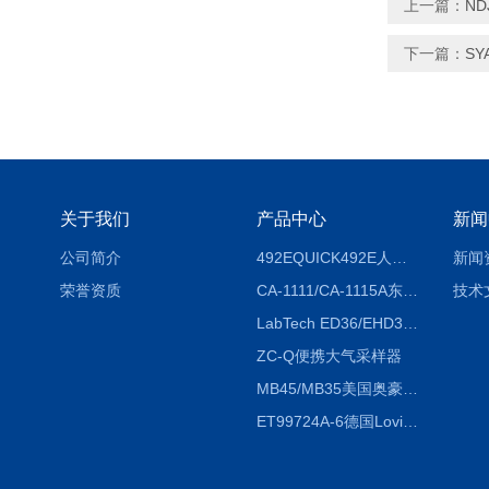
上一篇：
ND
下一篇：
SY
关于我们
产品中心
新闻
公司简介
492EQUICK492E人体综合测试仪
新闻
荣誉资质
CA-1111/CA-1115A东京理化EYELA CA-1111/CA-1115A冷却水循环装置
技术
LabTech ED36/EHD36智能电热消解仪ED36/EHD36
ZC-Q便携大气采样器
MB45/MB35美国奥豪斯OHAUS MB45/MB35卤素红外水分测定仪
ET99724A-6德国Lovibond ET99724A-6微电脑BOD测定仪