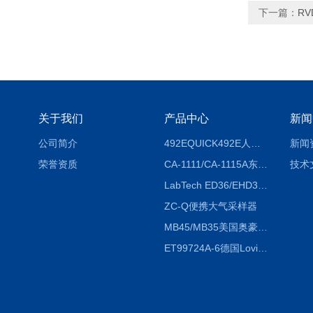
下一篇：
RV
关于我们
产品中心
新闻
公司简介
492EQUICK492E人体综合测试仪
新闻
荣誉资质
CA-1111/CA-1115A东京理化EYELA CA-1111/CA-1115A冷却水循环装置
技术
LabTech ED36/EHD36智能电热消解仪ED36/EHD36
ZC-Q便携大气采样器
MB45/MB35美国奥豪斯OHAUS MB45/MB35卤素红外水分测定仪
ET99724A-6德国Lovibond ET99724A-6微电脑BOD测定仪