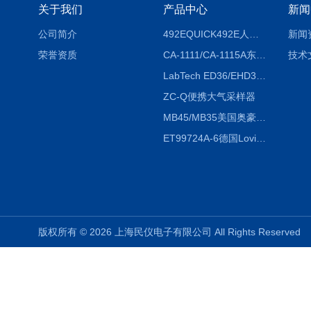
关于我们
产品中心
新闻
公司简介
492EQUICK492E人体综合测试仪
新闻
荣誉资质
CA-1111/CA-1115A东京理化EYELA CA-1111/CA-1115A冷却水循环装置
技术
LabTech ED36/EHD36智能电热消解仪ED36/EHD36
ZC-Q便携大气采样器
MB45/MB35美国奥豪斯OHAUS MB45/MB35卤素红外水分测定仪
ET99724A-6德国Lovibond ET99724A-6微电脑BOD测定仪
版权所有 © 2026 上海民仪电子有限公司 All Rights Reserve