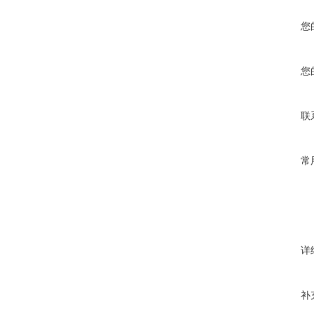
您
您
联
常
详
补