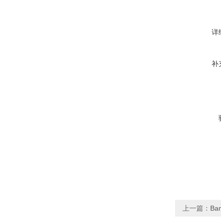
详
补
上一篇：
Ba