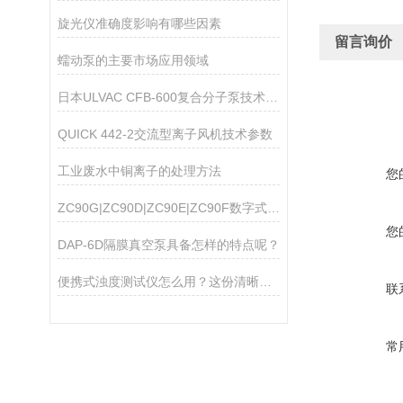
旋光仪准确度影响有哪些因素
留言询价
蠕动泵的主要市场应用领域
日本ULVAC CFB-600复合分子泵技术参数
QUICK 442-2交流型离子风机技术参数
工业废水中铜离子的处理方法
您
ZC90G|ZC90D|ZC90E|ZC90F数字式高阻计
您
DAP-6D隔膜真空泵具备怎样的特点呢？
便携式浊度测试仪怎么用？这份清晰操作指南，新手一看就会
联
常