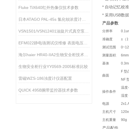
* 自动记忆
Fluke TiX640红外热像仪技术参数
* 采用USB数
日本ATAGO PAL-45s 氯化钡浓度计应用指导
产品参数
VSN1501/VSN12401油旋片式真空泵技术参数
分辨率
0.1u
准确度
±（1
EFM022静电场测试仪维修 表面电压测试仪维修
测试范围
0~
海尔haier HR40-IIA2生物安全柜技术参数
测量面积
6mm
基体
0.3
生物安全柜行业YY0569-2005标准比较
F 型
曲面
雷磁WZS-186浊度计仪器配置
NF 
温度-
QUICK 495B腕带监控器技术参数
操作条件
湿度
电源
2x1
主机尺寸
120
主机重量
90g
产品配件