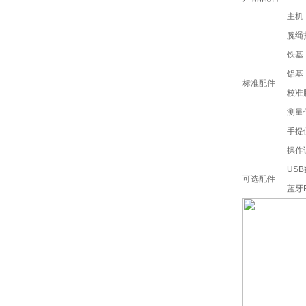
主机
腕绳
铁基
铝基
标准配件
校准
测量
手提
操作
US
可选配件
蓝牙B