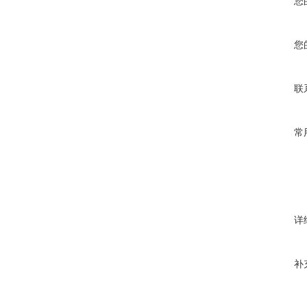
您
您
联
常
详
补