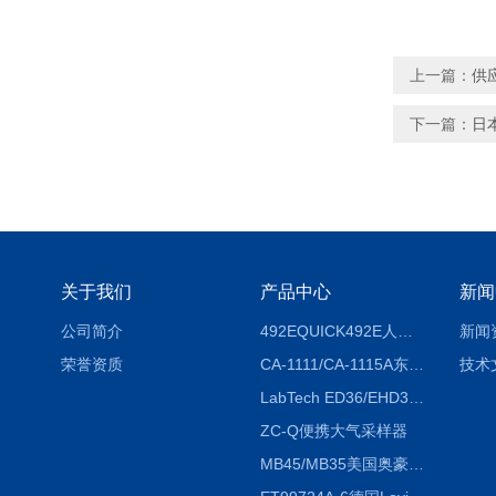
上一篇：
供
下一篇：
日本
关于我们
产品中心
新闻
公司简介
492EQUICK492E人体综合测试仪
新闻
荣誉资质
CA-1111/CA-1115A东京理化EYELA CA-1111/CA-1115A冷却水循环装置
技术
LabTech ED36/EHD36智能电热消解仪ED36/EHD36
ZC-Q便携大气采样器
MB45/MB35美国奥豪斯OHAUS MB45/MB35卤素红外水分测定仪