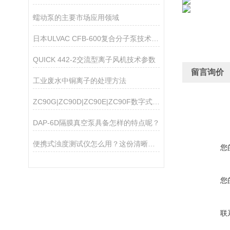
蠕动泵的主要市场应用领域
日本ULVAC CFB-600复合分子泵技术参数
QUICK 442-2交流型离子风机技术参数
留言询价
工业废水中铜离子的处理方法
ZC90G|ZC90D|ZC90E|ZC90F数字式高阻计
DAP-6D隔膜真空泵具备怎样的特点呢？
便携式浊度测试仪怎么用？这份清晰操作指南，新手一看就会
您
您
联