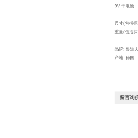
9V 干电池
尺寸(包括探测棒
重量(包括探测
品牌: 鲁道夫-
产地: 德国
留言询