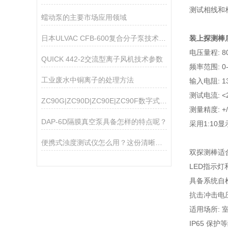
测试相线和
蠕动泵的主要市场应用领域
日本ULVAC CFB-600复合分子泵技术参数
装上探测棒
电压量程: 80
QUICK 442-2交流型离子风机技术参数
频率范围: 0-
工业废水中铜离子的处理方法
输入电阻: 13
测试电流: <2
ZC90G|ZC90D|ZC90E|ZC90F数字式高阻计
测量精度: +/
DAP-6D隔膜真空泵具备怎样的特点呢？
采用1:10
便携式浊度测试仪怎么用？这份清晰操作指南，新手一看就会
双探测棒适
LED指示灯
具备系统自
抗击冲击电压
适用场所: 
IP65 保护