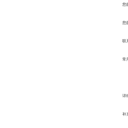
您
您
联
常
详
补