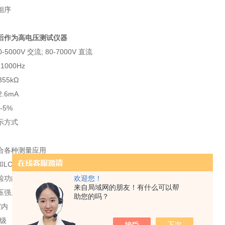
相序
后作为高电压测试仪器
-5000V 交流; 80-7000V 直流
1000Hz
55k
Ω
.6mA
-5%
显示方式
合各种测量应用
和LCD数字显示
检功能（检测保护电阻和性能状况）
欢迎您！
来自局域网的朋友！有什么可以帮
强度>100kV（可提供VDE测试报告）
助您的吗？
室内
等级