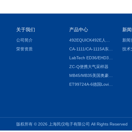
关于我们
产品中心
新闻
公司简介
492EQUICK492E人体综合测试仪
新闻
荣誉资质
CA-1111/CA-1115A东京理化EYELA CA-1111/CA-1115A冷却水循环装置
技术
LabTech ED36/EHD36智能电热消解仪ED36/EHD36
ZC-Q便携大气采样器
MB45/MB35美国奥豪斯OHAUS MB45/MB35卤素红外水分测定仪
ET99724A-6德国Lovibond ET99724A-6微电脑BOD测定仪
版权所有 © 2026 上海民仪电子有限公司 All Rights Reserve