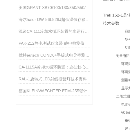
美国GRANT XB70/100/130/350/550/900FZ雪花制冰机技术参数
Trek 15
海尔haier DW-86L828J超低温保存箱技术资料
技术参数
浅谈CA-111冷却水循环装置的水运行中容易产生的问题
品
型
PAK-212静电测试仪套装 静电检测仪
功
优特eutech COND6+手提式电导率测量仪
测量电阻
环境
CA-1115A冷却水循环装置：这些核心领域，都离不开它的关键助力！
环境
RAL-1旋转式LED射线报警灯技术资料
测量
显示
德国KLEINWAECHTER EFM-255强计
二段式测
电池
AC适
重
尺