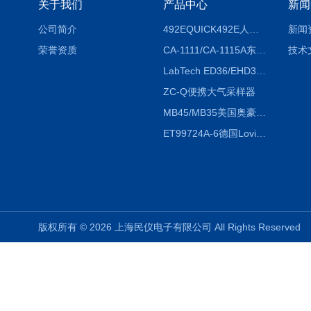
关于我们
产品中心
新闻
公司简介
492EQUICK492E人体综合测试仪
新闻
荣誉资质
CA-1111/CA-1115A东京理化EYELA CA-1111/CA-1115A冷却水循环装置
技术
LabTech ED36/EHD36智能电热消解仪ED36/EHD36
ZC-Q便携大气采样器
MB45/MB35美国奥豪斯OHAUS MB45/MB35卤素红外水分测定仪
ET99724A-6德国Lovibond ET99724A-6微电脑BOD测定仪
版权所有 © 2026 上海民仪电子有限公司 All Rights Reserve