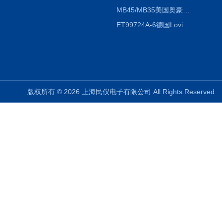
MB45/MB35美国奥豪斯OHAUS MB45/MB35卤素红外水分测定仪
ET99724A-6德国Lovibond ET99724A-6微电脑BOD测定仪
版权所有 © 2026 上海民仪电子有限公司 All Rights Reserve