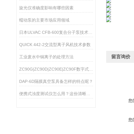
旋光仪准确度影响有哪些因素
蠕动泵的主要市场应用领域
日本ULVAC CFB-600复合分子泵技术参数
QUICK 442-2交流型离子风机技术参数
留言询价
工业废水中铜离子的处理方法
ZC90G|ZC90D|ZC90E|ZC90F数字式高阻计
DAP-6D隔膜真空泵具备怎样的特点呢？
便携式浊度测试仪怎么用？这份清晰操作指南，新手一看就会
您
您