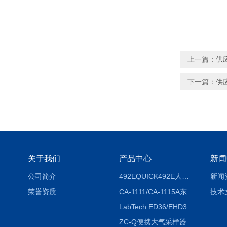
上一篇：
供应
下一篇：
供
关于我们
产品中心
新闻
公司简介
492EQUICK492E人体综合测试仪
新闻
荣誉资质
CA-1111/CA-1115A东京理化EYELA CA-1111/CA-1115A冷却水循环装置
技术
LabTech ED36/EHD36智能电热消解仪ED36/EHD36
ZC-Q便携大气采样器