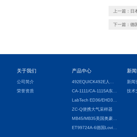
上一篇：
日
下一篇：
德国
关于我们
产品中心
新闻
公司简介
492EQUICK492E人体综合测试仪
新闻
荣誉资质
CA-1111/CA-1115A东京理化EYELA CA-1111/CA-1115A冷却水循环装置
技术
LabTech ED36/EHD36智能电热消解仪ED36/EHD36
ZC-Q便携大气采样器
MB45/MB35美国奥豪斯OHAUS MB45/MB35卤素红外水分测定仪
ET99724A-6德国Lovibond ET99724A-6微电脑BOD测定仪