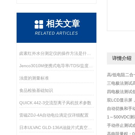
相关文章
RELATED ARTICLES
卤素红外水分测定仪的操作方法是什么呢？
详情介绍
Jenco3010M便携式电导率/TDS/盐度/温度测量仪
高/低电阻二合
浊度的测量标准
三电极法测试
食品检验基础知识
四电极法测试
双LCD显示屏
QUICK 442-3交流型离子风机技术参数
自动切换和手
雷磁ZDJ-4A自动电位滴定仪详细配置
1～500VDC
手动停止测试或
日本ULVAC GLD-136A油旋片式真空泵技术参数
高电阻量程：0.9