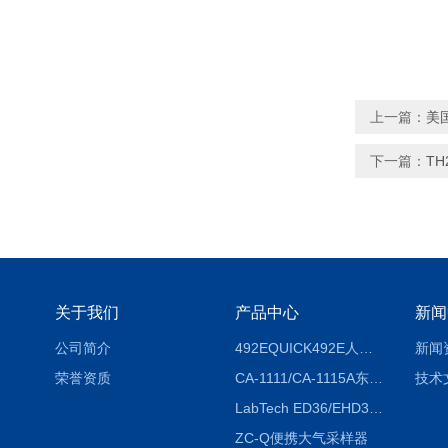
上一篇：
美国
下一篇：
T
关于我们
产品中心
新闻
公司简介
492EQUICK492E人体综合测试仪
新闻
荣誉资质
CA-1111/CA-1115A东京理化EYELA CA-1111/CA-1115A冷却水循环装置
技术
LabTech ED36/EHD36智能电热消解仪ED36/EHD36
ZC-Q便携大气采样器