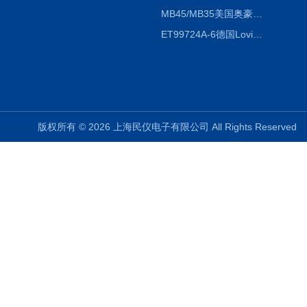
MB45/MB35美国奥豪斯OHAUS MB45/MB35卤素红外水分测定仪
ET99724A-6德国Lovibond ET99724A-6微电脑BOD测定仪
版权所有 © 2026 上海民仪电子有限公司 All Rights Reserve