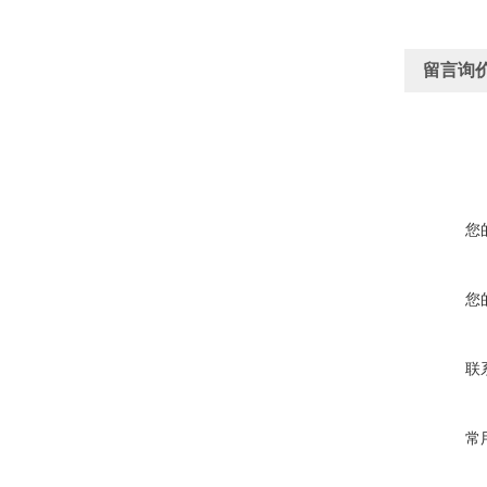
留言询
您
您
联
常