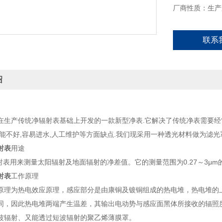
厂商性质：生产
联系
绍
在生产传统净辐射表基础上开发的一款新型净表.它解决了传统净表需要经常
性能不好,容易进水,人工维护等方面缺点.我们现采用一种透光材料做为滤光罩
射表
用途
辐射表用来测量太阳辐射及地面辐射的净差值。它的测量范围为0.27～3μm
射表
工作原理
原理为热电效应原理，感应部分是由康铜及镀铜组成的热电堆，热电堆的
同，因此热电堆两端产生温差，其输出电动势与感应面黑体所接收的辐照
波辐射、又能透过短波辐射的聚乙烯薄膜罩。