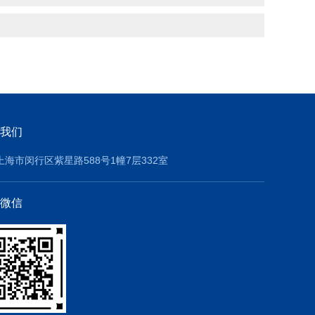
我们
上海市闵行区紫星路588号1幢7层332室
微信