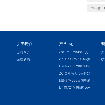
下一篇：
关于我们
产品中心
新
公司简介
492EQUICK492E人体综合测试仪
新
荣誉资质
CA-1111/CA-1115A东京理化EYELA CA-1111/CA-1115A冷却水循环装置
技
LabTech ED36/EHD36智能电热消解仪ED36/EHD36
ZC-Q便携大气采样器
MB45/MB35美国奥豪斯OHAUS MB45/MB35卤素红外水分测定仪
ET99724A-6德国Lovibond ET99724A-6微电脑BOD测定仪