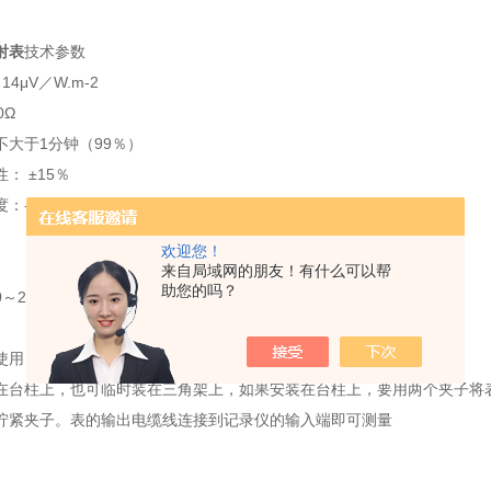
射表
技术参数
4μV／W.m-2
0Ω
不大于1分钟（99％）
： ±15％
：-50℃～+50℃
欢迎您！
g
来自局域网的朋友！有什么可以帮
助您的吗？
～20mV
使用
在台柱上，也可临时装在三角架上，如果安装在台柱上，要用两个夹子将表
拧紧夹子。表的输出电缆线连接到记录仪的输入端即可测量