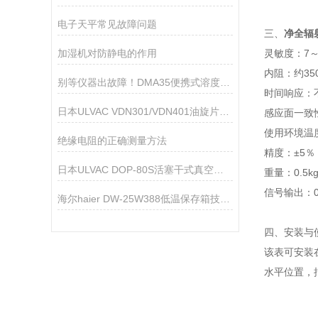
电子天平常见故障问题
三、
净全辐
加湿机对防静电的作用
灵敏度：7～1
内阻：约35
别等仪器出故障！DMA35便携式溶度测量仪保养秘诀，新手也能轻松拿捏
时间响应：
日本ULVAC VDN301/VDN401油旋片式真空泵
感应面一致性
使用环境温度
绝缘电阻的正确测量方法
精度：±5％
日本ULVAC DOP-80S活塞干式真空泵技术参数
重量：0.5k
信号输出：0
海尔haier DW-25W388低温保存箱技术参数
四、安装与
该表可安装
水平位置，