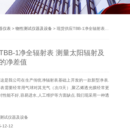
器仪表
>
物性测试仪器及设备
> 现货供应TBB-1净全辐射表 测量太阳辐射及地面辐射的净差值
TBB-1净全辐射表 测量太阳辐射及
的净差值
这是我公司在生产传统净辐射表基础上开发的一款新型净表.
表需要经常用气球对其充气（次/3天）,聚乙烯透光膜经常更
密封性能不好,容易进水,人工维护等方面缺点.我们现采用一种透
罩,使其全密封,不充气,免维护等方面性能.一、净全辐射表用
净辐射表用来测量太阳辐射及地面辐射的净差值
测试仪器及设备
12-12