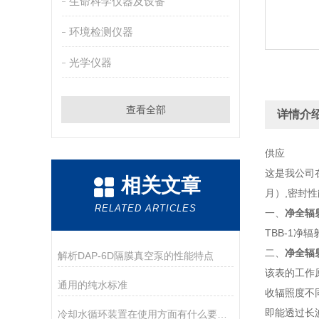
生命科学仪器及设备
环境检测仪器
光学仪器
查看全部
详情介
供应
这是我公司
相关文章
月）,密封
RELATED ARTICLES
一、
净全辐
TBB-1净
二、
净全辐
解析DAP-6D隔膜真空泵的性能特点
该表的工作
通用的纯水标准
收辐照度不
即能透过长
冷却水循环装置在使用方面有什么要领呢？