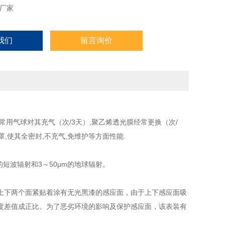
厂家
我们
留言询价
用气球对其充气（次/3天）,聚乙烯透光膜经常更换（次/
,使其全密封,不充气,免维护等方面性能.
的短波辐射和3～50μm的地球辐射。
上下两个面紧贴着涂有无光黑漆的感应面，由于上下感应面吸
度差值成正比。为了恶劣环境的影响及保护感应面，该表装有